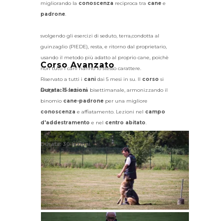
migliorando la
conoscenza
reciproca tra
cane
e
padrone
.
svolgendo gli esercizi di seduto, terra,condotta al
guinzaglio (PIEDE), resta, e ritorno dal proprietario,
usando il metodo più adatto al proprio cane, poichè
Corso Avanzato
non tutti i cani hanno lo stesso carattere.
Riservato a tutti i
cani
dai 5 mesi in su. Il
corso
si
Durata: 15 lezioni
svolge con cadenza bisettimanale, armonizzando il
binomio
cane-padrone
per una migliore
conoscenza
e affiatamento. Lezioni nel
campo
d'addestramento
e nel
centro abitato
.
Durata: 30
lezioni
.