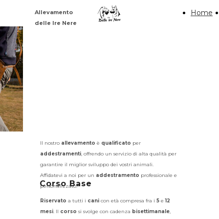
Visualizza documento
Home
Allevamento
delle Ire Nere
Addestramento
Il nostro
allevamento
è
qualificato
per
addestramenti
, offrendo un servizio di alta qualità per
garantire il miglior sviluppo dei vostri animali.
Affidatevi a noi per un
addestramento
professionale e
Corso Base
personalizzato.
Riservato
a tutti i
cani
con età compresa fra i
5
e
12
mesi
. Il
corso
si svolge con cadenza
bisettimanale
,