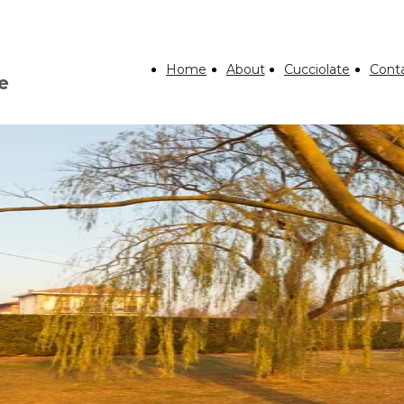
tti
to
o
Home
About
Cucciolate
Conta
e
ere