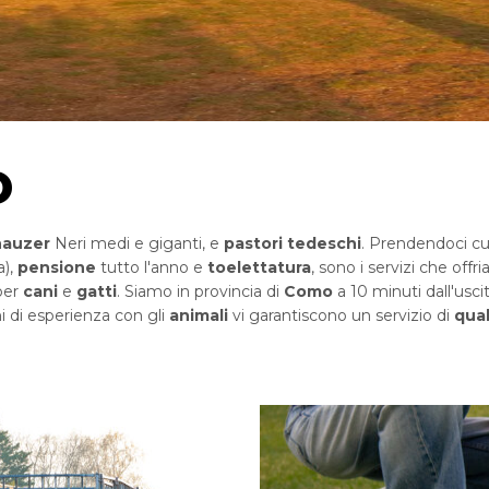
o
nauzer
Neri medi e giganti, e
pastori tedeschi
. Prendendoci cura
a),
pensione
tutto l'anno e
toelettatura
, sono i servizi che off
per
cani
e
gatti
. Siamo in provincia di
Como
a 10 minuti dall'usci
ni di esperienza con gli
animali
vi garantiscono un servizio di
qual