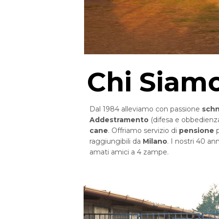
Chi Siam
Dal 1984 alleviamo con passione
sch
Addestramento
(difesa e obbedienz
cane
. Offriamo servizio di
pensione
raggiungibili da
Milano
. I nostri 40 an
amati amici a 4 zampe.