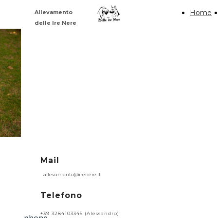
Visualizza documento
Home
Allevamento
delle Ire Nere
INFO &
CONTATTI
Mail
allevamento@irenere.it
Telefono
+39 3284103345 (Alessandro)